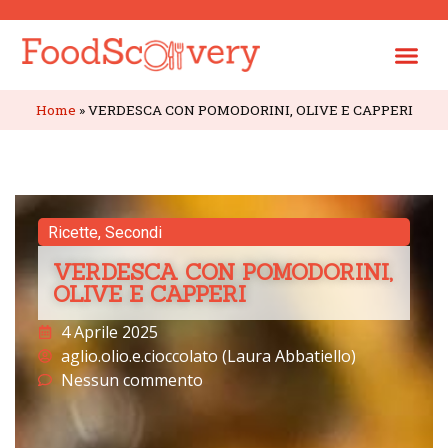
Home
»
VERDESCA CON POMODORINI, OLIVE E CAPPERI
Ricette
,
Secondi
VERDESCA CON POMODORINI,
OLIVE E CAPPERI
4 Aprile 2025
aglio.olio.e.cioccolato (Laura Abbatiello)
Nessun commento