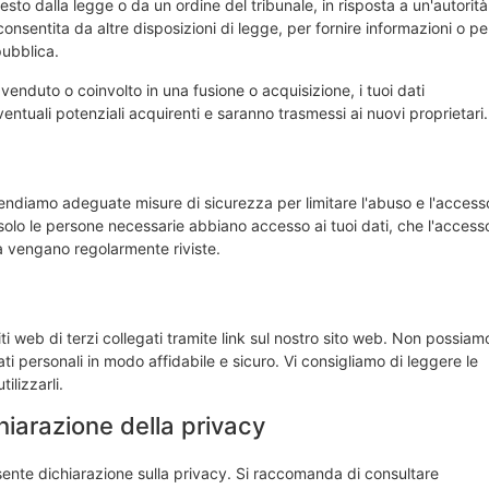
sto dalla legge o da un ordine del tribunale, in risposta a un'autorità
consentita da altre disposizioni di legge, per fornire informazioni o pe
pubblica.
venduto o coinvolto in una fusione o acquisizione, i tuoi dati
ventuali potenziali acquirenti e saranno trasmessi ai nuovi proprietari.
rendiamo adeguate misure di sicurezza per limitare l'abuso e l'access
 solo le persone necessarie abbiano accesso ai tuoi dati, che l'access
za vengano regolarmente riviste.
ti web di terzi collegati tramite link sul nostro sito web. Non possiam
ti personali in modo affidabile e sicuro. Vi consigliamo di leggere le
ilizzarli.
iarazione della privacy
resente dichiarazione sulla privacy. Si raccomanda di consultare