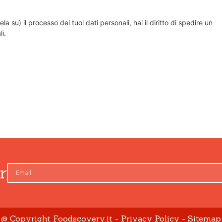
su) il processo dei tuoi dati personali, hai il diritto di spedire un
i.
er
@ Copyright Foodscovery.it -
Privacy Policy
- Sitemap