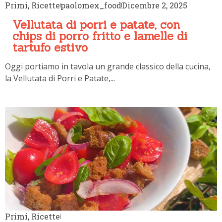
Primi
,
Ricette
paolomex_food
Dicembre 2, 2025
Vellutata di porri e patate, con
chips di porro fritto e lamelle di
tartufo estivo
Oggi portiamo in tavola un grande classico della cucina,
la Vellutata di Porri e Patate,...
Primi
,
Ricette