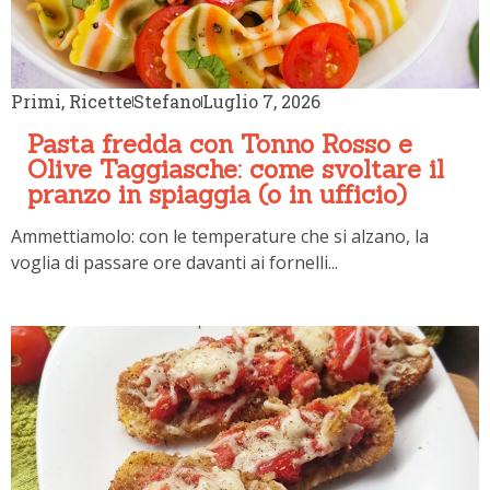
Primi
,
Ricette
Stefano
Luglio 7, 2026
Pasta fredda con Tonno Rosso e
Olive Taggiasche: come svoltare il
pranzo in spiaggia (o in ufficio)
Ammettiamolo: con le temperature che si alzano, la
voglia di passare ore davanti ai fornelli...