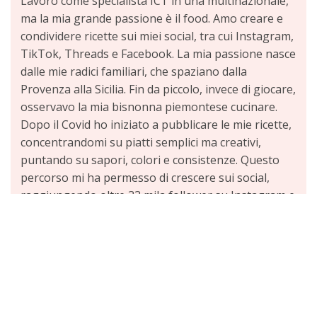
Lavoro come specialista ICT in una multinazionale,
ma la mia grande passione è il food. Amo creare e
condividere ricette sui miei social, tra cui Instagram,
TikTok, Threads e Facebook. La mia passione nasce
dalle mie radici familiari, che spaziano dalla
Provenza alla Sicilia. Fin da piccolo, invece di giocare,
osservavo la mia bisnonna piemontese cucinare.
Dopo il Covid ho iniziato a pubblicare le mie ricette,
concentrandomi su piatti semplici ma creativi,
puntando su sapori, colori e consistenze. Questo
percorso mi ha permesso di crescere sui social,
raggiungendo oltre 33 mila follower su Instagram e
collaborando con piccole aziende. La mia pagina
registra tra 200 e 400 mila visite mensili, con picchi
di quasi due milioni, grazie alla viralità dei contenuti.
Scopri di più