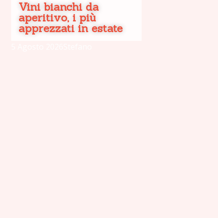
Vini bianchi da
aperitivo, i più
apprezzati in estate
5 Agosto 2026
Stefano