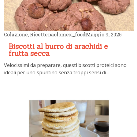
Colazione
,
Ricette
paolomex_food
Maggio 9, 2025
Biscotti al burro di arachidi e
frutta secca
Velocissimi da preparare, questi biscotti proteici sono
ideali per uno spuntino senza troppi sensi di...