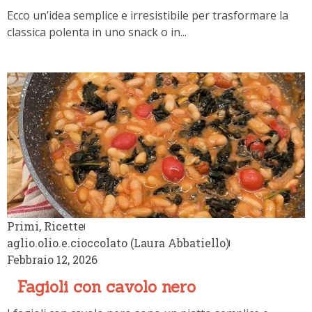
classica polenta in uno snack o in...
Primi
,
Ricette
aglio.olio.e.cioccolato (Laura Abbatiello)
Febbraio 12, 2026
Fagioli con cavolo nero
I fagioli con cavolo nero sono un piatto semplice e gustos
che affonda le sue...