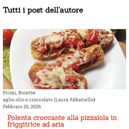
Tutti i post dell'autore
Primi
,
Ricette
aglio.olio.e.cioccolato (Laura Abbatiello)
Febbraio 20, 2026
Polenta croccante alla pizzaiola in
friggitrice ad aria
Ecco un’idea semplice e irresistibile per trasformare la