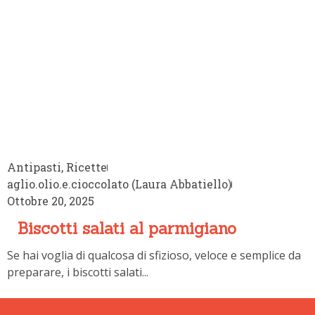
Antipasti
,
Ricette
aglio.olio.e.cioccolato (Laura Abbatiello)
Ottobre 20, 202
Biscotti salati al parmigiano
Se hai voglia di qualcosa di sfizioso, veloce e semplice da
preparare, i biscotti salati...
Iscriviti alla newsletter
Invia
@ Copyright Foodscovery.it -
Privacy Policy
-
Sitemap