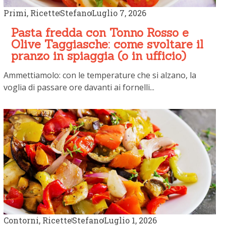
Primi
,
Ricette
Stefano
Luglio 7, 2026
Pasta fredda con Tonno Rosso e
Olive Taggiasche: come svoltare il
pranzo in spiaggia (o in ufficio)
Ammettiamolo: con le temperature che si alzano, la
voglia di passare ore davanti ai fornelli...
Contorni
,
Ricette
Stefano
Luglio 1, 2026