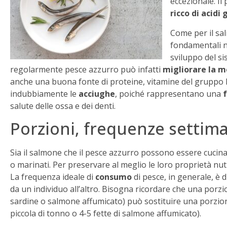
eccezionale. I
ricco di acidi 
Come per il sa
fondamentali n
sviluppo del s
regolarmente pesce azzurro può infatti
migliorare la m
anche una buona fonte di proteine, vitamine del gruppo B
indubbiamente le
acciughe
, poiché rappresentano una
f
salute delle ossa e dei denti.
Porzioni, frequenze settima
Sia il salmone che il pesce azzurro possono essere cucinati 
o marinati. Per preservare al meglio le loro proprietà nutr
La frequenza ideale di
consumo
di pesce, in generale, è d
da un individuo all’altro. Bisogna ricordare che una porz
sardine o salmone affumicato) può sostituire una porzion
piccola di tonno o 4-5 fette di salmone affumicato).