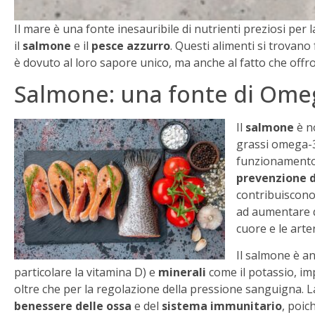
Il mare è una fonte inesauribile di nutrienti preziosi per 
il
salmone
e il
pesce azzurro
. Questi alimenti si trovano
è dovuto al loro sapore unico, ma anche al fatto che of
Salmone: una fonte di Ome
Il
salmone
è no
grassi omega-3.
funzionamento 
prevenzione d
contribuiscono
ad aumentare q
cuore e le arter
Il salmone è a
particolare la vitamina D) e
minerali
come il potassio, im
oltre che per la regolazione della pressione sanguigna. La
benessere delle ossa
e del
sistema immunitario
, poic