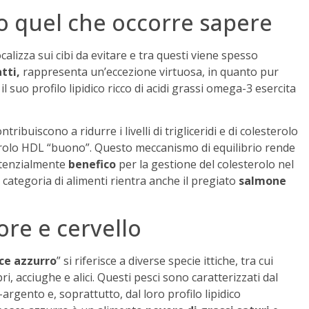
o quel che occorre sapere
focalizza sui cibi da evitare e tra questi viene spesso
tti,
rappresenta un’eccezione virtuosa, in quanto pur
 suo profilo lipidico ricco di acidi grassi omega-3 esercita
buiscono a ridurre i livelli di trigliceridi e di colesterolo
rolo HDL “buono”. Questo meccanismo di equilibrio rende
otenzialmente
benefico
per la gestione del colesterolo nel
categoria di alimenti rientra anche il pregiato
salmone
ore e cervello
ce azzurro
” si riferisce a diverse specie ittiche, tra cui
i, acciughe e alici. Questi pesci sono caratterizzati dal
-argento e, soprattutto, dal loro profilo lipidico