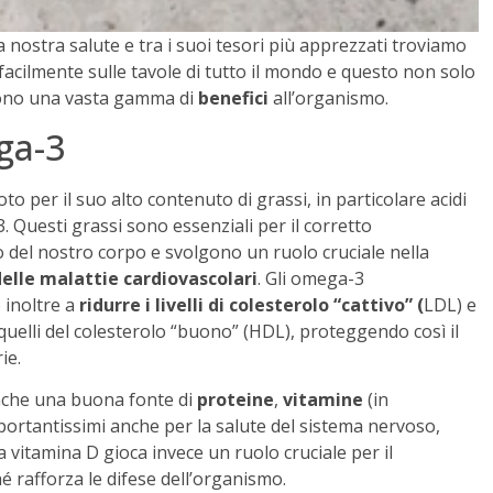
la nostra salute e tra i suoi tesori più apprezzati troviamo
 facilmente sulle tavole di tutto il mondo e questo non solo
frono una vasta gamma di
benefici
all’organismo.
ga-3
to per il suo alto contenuto di grassi, in particolare acidi
 Questi grassi sono essenziali per il corretto
del nostro corpo e svolgono un ruolo cruciale nella
elle malattie cardiovascolari
. Gli omega-3
 inoltre a
ridurre i livelli di colesterolo “cattivo” (
LDL) e
uelli del colesterolo “buono” (HDL), proteggendo così il
ie.
nche una buona fonte di
proteine
,
vitamine
(in
portantissimi anche per la salute del sistema nervoso,
 vitamina D gioca invece un ruolo cruciale per il
hé rafforza le difese dell’organismo.