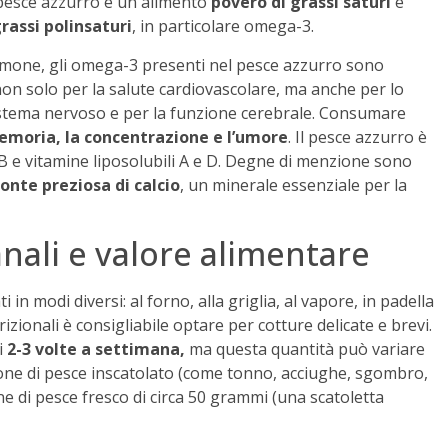
l pesce azzurro è un alimento
povero di grassi saturi
e
grassi polinsaturi
, in particolare omega-3.
lmone, gli omega-3 presenti nel pesce azzurro sono
on solo per la salute cardiovascolare, ma anche per lo
istema nervoso e per la funzione cerebrale. Consumare
emoria, la concentrazione e l’umore
. Il pesce azzurro è
 e vitamine liposolubili A e D. Degne di menzione sono
onte preziosa di calcio
, un minerale essenziale per la
nali e valore alimentare
in modi diversi: al forno, alla griglia, al vapore, in padella
izionali è consigliabile optare per cotture delicate e brevi.
i
2-3 volte a settimana,
ma questa quantità può variare
ione di pesce inscatolato (come tonno, acciughe, sgombro,
e di pesce fresco di circa 50 grammi (una scatoletta