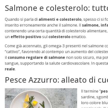
Salmone e colesterolo: tutt
Quando si parla di
alimenti e colesterolo
, spesso ci si 
inserito erroneamente anche il salmone. Il
salmone, infa
contenendo una certa quantità di colesterolo alimentare, il
un
effetto positivo
sul
colesterolo
ematico.
Come già accennato, gli omega-3 presenti nel salmone contri
“cattivo”, favorendo al contempo un aumento del coleste
il
consumo regolare di salmone
non solo sicuro, ma p
sangue, supportando la salute cardiovascolare. In questa 
reale
.
Pesce Azzurro: alleato di cu
Il termine “
pes
sardine, sgombr
loro colore blu