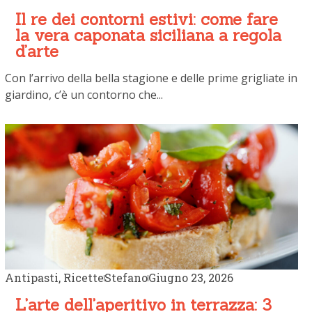
Il re dei contorni estivi: come fare
la vera caponata siciliana a regola
d’arte
Con l’arrivo della bella stagione e delle prime grigliate in
giardino, c’è un contorno che...
Antipasti
,
Ricette
Stefano
Giugno 23, 2026
L’arte dell’aperitivo in terrazza: 3