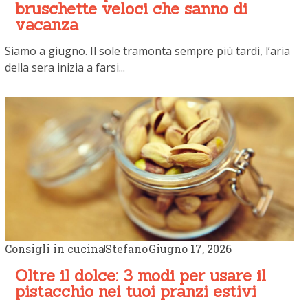
bruschette veloci che sanno di
vacanza
Siamo a giugno. Il sole tramonta sempre più tardi, l’aria
della sera inizia a farsi...
Consigli in cucina
Stefano
Giugno 17, 2026
Oltre il dolce: 3 modi per usare il
pistacchio nei tuoi pranzi estivi