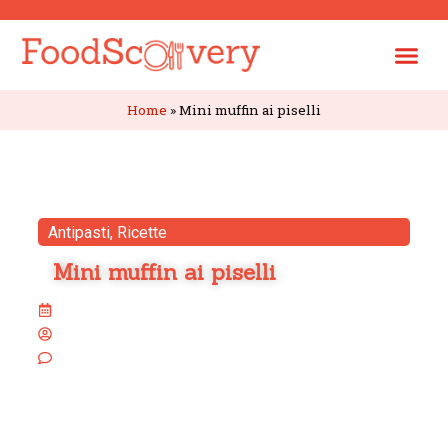
Home
»
Mini muffin ai piselli
Antipasti
,
Ricette
Mini muffin ai piselli
4 Dicembre 2024
la_cuoca_pop (Noemi Trastulli)
Nessun commento