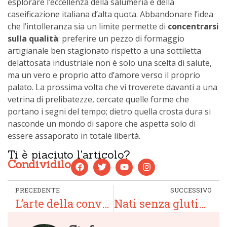
esplorare l’eccellenza della salumeria e della
caseificazione italiana d’alta quota. Abbandonare l’idea
che l’intolleranza sia un limite permette di
concentrarsi
sulla qualità
: preferire un pezzo di formaggio
artigianale ben stagionato rispetto a una sottiletta
delattosata industriale non è solo una scelta di salute,
ma un vero e proprio atto d’amore verso il proprio
palato. La prossima volta che vi troverete davanti a una
vetrina di prelibatezze, cercate quelle forme che
portano i segni del tempo; dietro quella crosta dura si
nasconde un mondo di sapore che aspetta solo di
essere assaporato in totale libertà.
Ti è piaciuto l'articolo?
Condividilo
PRECEDENTE
SUCCESSIVO
L’arte della convivialità: come comporre il tagliere di salumi e formaggi perfetto
Nati senza glutine: 5 capolavori regionali italiani che non ti fanno rimpiangere il grano